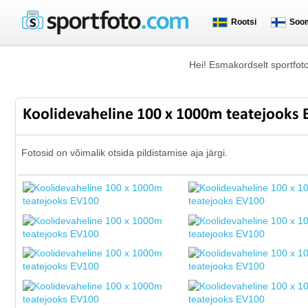
Rootsi
Soo
Hei! Esmakordselt sportfot
Koolidevaheline 100 x 1000m teatejooks
Fotosid on võimalik otsida pildistamise aja järgi.