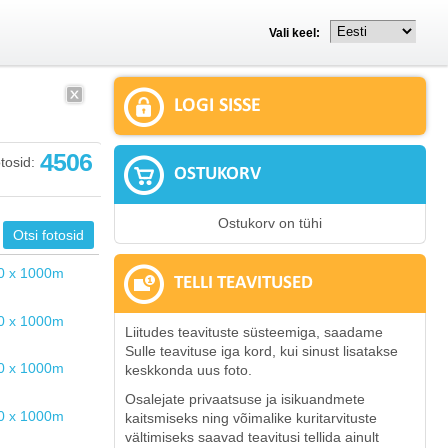
Vali keel:
LOGI SISSE
4506
tosid:
OSTUKORV
Ostukorv on tühi
TELLI TEAVITUSED
Liitudes teavituste süsteemiga, saadame
Sulle teavituse iga kord, kui sinust lisatakse
keskkonda uus foto.
Osalejate privaatsuse ja isikuandmete
kaitsmiseks ning võimalike kuritarvituste
vältimiseks saavad teavitusi tellida ainult