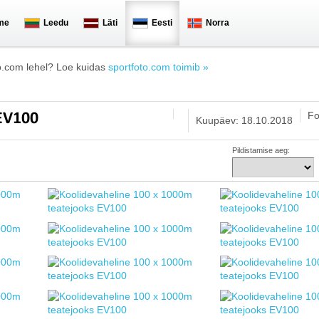
me
Leedu
Läti
Eesti
Norra
o.com lehel? Loe kuidas
sportfoto.com toimib »
Fo
 EV100
Kuupäev: 18.10.2018
Pildistamise aeg: