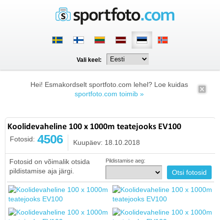
Vali keel:
Hei! Esmakordselt sportfoto.com lehel? Loe kuidas
sportfoto.com toimib »
Koolidevaheline 100 x 1000m teatejooks EV100
4506
Fotosid:
Kuupäev: 18.10.2018
Fotosid on võimalik otsida
Pildistamise aeg:
pildistamise aja järgi.