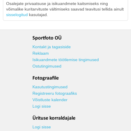
Osalejate privaatsuse ja isikuandmete kaitsmiseks ning
võimalike kuritarvituste vältimiseks saavad teavitusi tellida ainult
sisselogitud
kasutajad.
Sportfoto OÜ
Kontakt ja tagasiside
Reklaam
Isikuandmete töötlemise tingimused
Ostutingimused
Fotograafile
Kasutustingimused
Registreeru fotograafiks
Võistluste kalender
Logi sisse
Ürituse korraldajale
Logi sisse