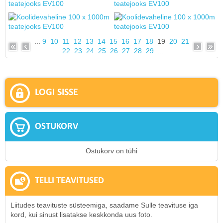
...
9
10
11
12
13
14
15
16
17
18
19
20
21
22
23
24
25
26
27
28
29
...
LOGI SISSE
OSTUKORV
Ostukorv on tühi
TELLI TEAVITUSED
Liitudes teavituste süsteemiga, saadame Sulle teavituse iga
kord, kui sinust lisatakse keskkonda uus foto.