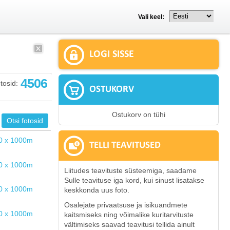
Vali keel:
LOGI SISSE
4506
tosid:
OSTUKORV
Ostukorv on tühi
TELLI TEAVITUSED
Liitudes teavituste süsteemiga, saadame
Sulle teavituse iga kord, kui sinust lisatakse
keskkonda uus foto.
Osalejate privaatsuse ja isikuandmete
kaitsmiseks ning võimalike kuritarvituste
vältimiseks saavad teavitusi tellida ainult