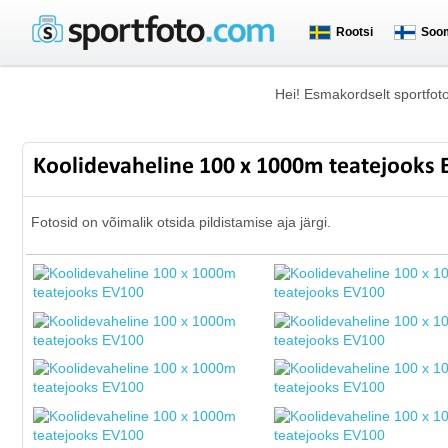
Rootsi
Soo
Hei! Esmakordselt sportfot
Koolidevaheline 100 x 1000m teatejooks
Fotosid on võimalik otsida pildistamise aja järgi.