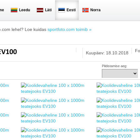
me
Leedu
Läti
Eesti
Norra
o.com lehel? Loe kuidas
sportfoto.com toimib »
Fo
 EV100
Kuupäev: 18.10.2018
Pildistamise aeg: