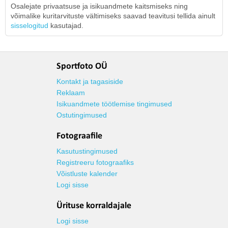
Osalejate privaatsuse ja isikuandmete kaitsmiseks ning
võimalike kuritarvituste vältimiseks saavad teavitusi tellida ainult
sisselogitud
kasutajad.
Sportfoto OÜ
Kontakt ja tagasiside
Reklaam
Isikuandmete töötlemise tingimused
Ostutingimused
Fotograafile
Kasutustingimused
Registreeru fotograafiks
Võistluste kalender
Logi sisse
Ürituse korraldajale
Logi sisse