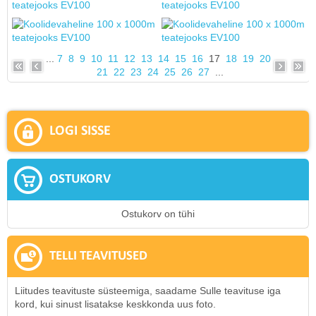
...
7
8
9
10
11
12
13
14
15
16
17
18
19
20
21
22
23
24
25
26
27
...
LOGI SISSE
OSTUKORV
Ostukorv on tühi
TELLI TEAVITUSED
Liitudes teavituste süsteemiga, saadame Sulle teavituse iga
kord, kui sinust lisatakse keskkonda uus foto.