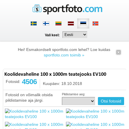
Vali keel:
Hei! Esmakordselt sportfoto.com lehel? Loe kuidas
sportfoto.com toimib »
Koolidevaheline 100 x 1000m teatejooks EV100
4506
Fotosid:
Kuupäev: 18.10.2018
Fotosid on võimalik otsida
Pildistamise aeg:
pildistamise aja järgi.