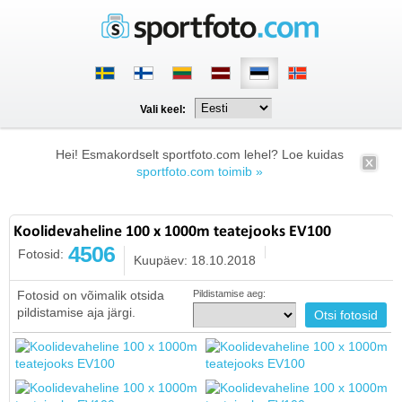
Vali keel:
Hei! Esmakordselt sportfoto.com lehel? Loe kuidas
sportfoto.com toimib »
Koolidevaheline 100 x 1000m teatejooks EV100
4506
Fotosid:
Kuupäev: 18.10.2018
Fotosid on võimalik otsida
Pildistamise aeg:
pildistamise aja järgi.