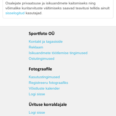
Osalejate privaatsuse ja isikuandmete kaitsmiseks ning
võimalike kuritarvituste vältimiseks saavad teavitusi tellida ainult
sisselogitud
kasutajad.
Sportfoto OÜ
Kontakt ja tagasiside
Reklaam
Isikuandmete töötlemise tingimused
Ostutingimused
Fotograafile
Kasutustingimused
Registreeru fotograafiks
Võistluste kalender
Logi sisse
Ürituse korraldajale
Logi sisse