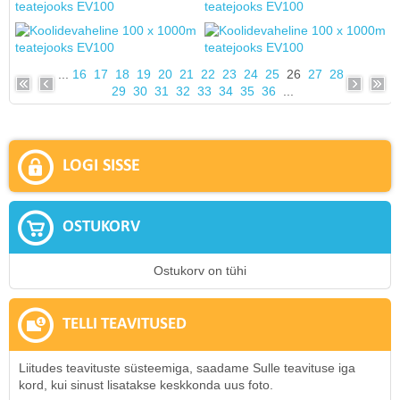
...
16
17
18
19
20
21
22
23
24
25
26
27
28
29
30
31
32
33
34
35
36
...
LOGI SISSE
OSTUKORV
Ostukorv on tühi
TELLI TEAVITUSED
Liitudes teavituste süsteemiga, saadame Sulle teavituse iga
kord, kui sinust lisatakse keskkonda uus foto.