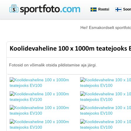
Rootsi
Soo
Hei! Esmakordselt sportfot
Koolidevaheline 100 x 1000m teatejooks
Fotosid on võimalik otsida pildistamise aja järgi.