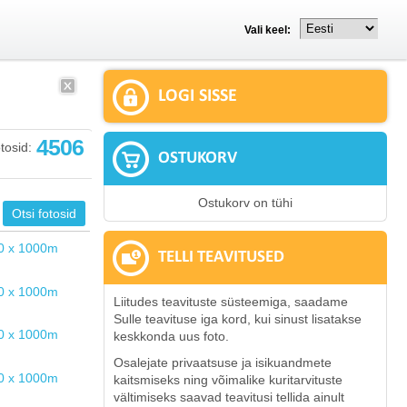
Vali keel:
LOGI SISSE
4506
tosid:
OSTUKORV
Ostukorv on tühi
TELLI TEAVITUSED
Liitudes teavituste süsteemiga, saadame
Sulle teavituse iga kord, kui sinust lisatakse
keskkonda uus foto.
Osalejate privaatsuse ja isikuandmete
kaitsmiseks ning võimalike kuritarvituste
vältimiseks saavad teavitusi tellida ainult