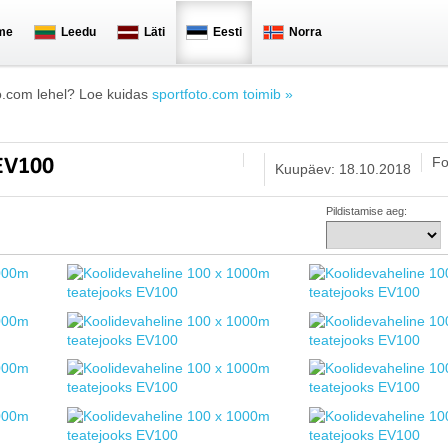
me
Leedu
Läti
Eesti
Norra
o.com lehel? Loe kuidas
sportfoto.com toimib »
Fo
 EV100
Kuupäev: 18.10.2018
Pildistamise aeg: