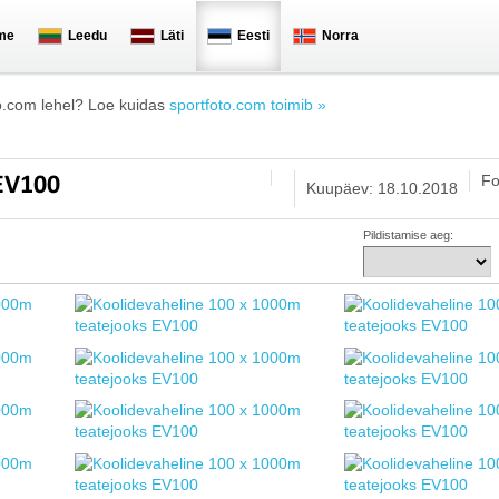
me
Leedu
Läti
Eesti
Norra
o.com lehel? Loe kuidas
sportfoto.com toimib »
Fo
 EV100
Kuupäev: 18.10.2018
Pildistamise aeg: