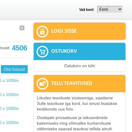
Vali keel:
LOGI SISSE
4506
tosid:
OSTUKORV
Ostukorv on tühi
TELLI TEAVITUSED
Liitudes teavituste süsteemiga, saadame
Sulle teavituse iga kord, kui sinust lisatakse
keskkonda uus foto.
Osalejate privaatsuse ja isikuandmete
kaitsmiseks ning võimalike kuritarvituste
vältimiseks saavad teavitusi tellida ainult