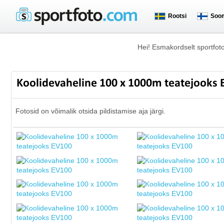
Rootsi
Soo
Hei! Esmakordselt sportfot
Koolidevaheline 100 x 1000m teatejooks
Fotosid on võimalik otsida pildistamise aja järgi.