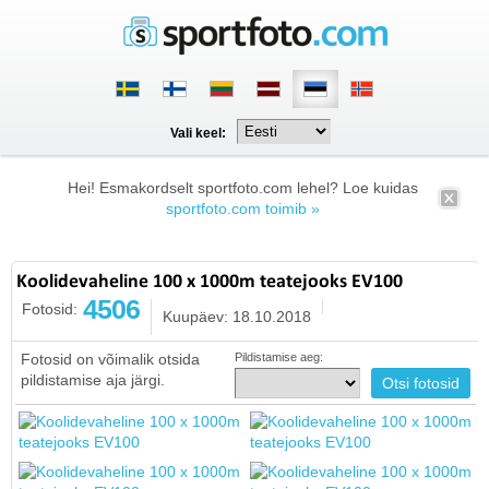
Vali keel:
Hei! Esmakordselt sportfoto.com lehel? Loe kuidas
sportfoto.com toimib »
Koolidevaheline 100 x 1000m teatejooks EV100
4506
Fotosid:
Kuupäev: 18.10.2018
Fotosid on võimalik otsida
Pildistamise aeg:
pildistamise aja järgi.