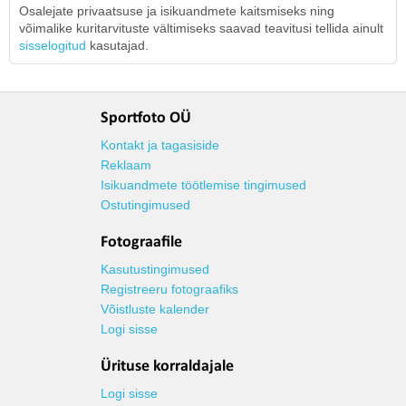
Osalejate privaatsuse ja isikuandmete kaitsmiseks ning
võimalike kuritarvituste vältimiseks saavad teavitusi tellida ainult
sisselogitud
kasutajad.
Sportfoto OÜ
Kontakt ja tagasiside
Reklaam
Isikuandmete töötlemise tingimused
Ostutingimused
Fotograafile
Kasutustingimused
Registreeru fotograafiks
Võistluste kalender
Logi sisse
Ürituse korraldajale
Logi sisse