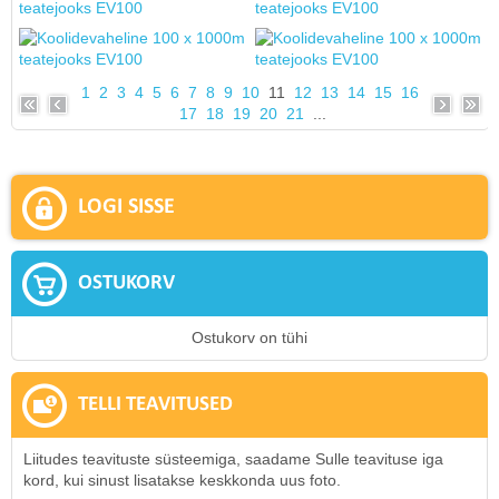
1
2
3
4
5
6
7
8
9
10
11
12
13
14
15
16
17
18
19
20
21
...
LOGI SISSE
OSTUKORV
Ostukorv on tühi
TELLI TEAVITUSED
Liitudes teavituste süsteemiga, saadame Sulle teavituse iga
kord, kui sinust lisatakse keskkonda uus foto.