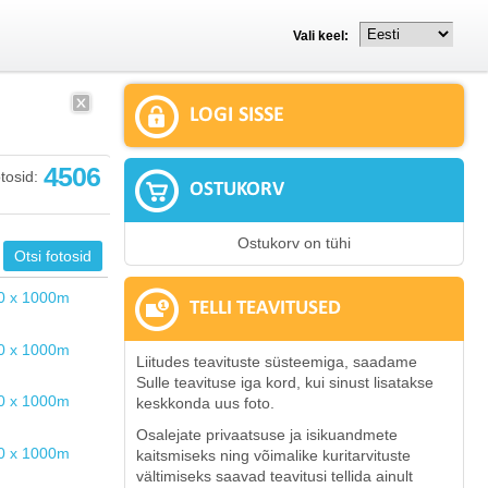
Vali keel:
LOGI SISSE
4506
tosid:
OSTUKORV
Ostukorv on tühi
TELLI TEAVITUSED
Liitudes teavituste süsteemiga, saadame
Sulle teavituse iga kord, kui sinust lisatakse
keskkonda uus foto.
Osalejate privaatsuse ja isikuandmete
kaitsmiseks ning võimalike kuritarvituste
vältimiseks saavad teavitusi tellida ainult