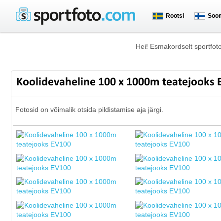
Rootsi
Soo
Hei! Esmakordselt sportfot
Koolidevaheline 100 x 1000m teatejooks
Fotosid on võimalik otsida pildistamise aja järgi.