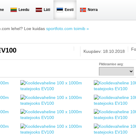
me
Leedu
Läti
Eesti
Norra
o.com lehel? Loe kuidas
sportfoto.com toimib »
Fo
 EV100
Kuupäev: 18.10.2018
Pildistamise aeg: