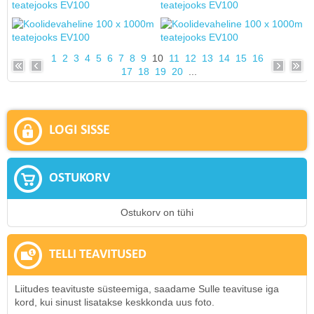
1
2
3
4
5
6
7
8
9
10
11
12
13
14
15
16
17
18
19
20
...
LOGI SISSE
OSTUKORV
Ostukorv on tühi
TELLI TEAVITUSED
Liitudes teavituste süsteemiga, saadame Sulle teavituse iga
kord, kui sinust lisatakse keskkonda uus foto.