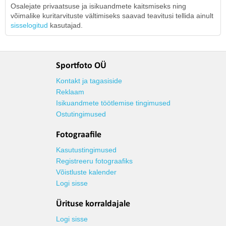
Osalejate privaatsuse ja isikuandmete kaitsmiseks ning
võimalike kuritarvituste vältimiseks saavad teavitusi tellida ainult
sisselogitud
kasutajad.
Sportfoto OÜ
Kontakt ja tagasiside
Reklaam
Isikuandmete töötlemise tingimused
Ostutingimused
Fotograafile
Kasutustingimused
Registreeru fotograafiks
Võistluste kalender
Logi sisse
Ürituse korraldajale
Logi sisse