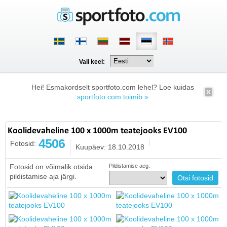
Vali keel:
Hei! Esmakordselt sportfoto.com lehel? Loe kuidas
sportfoto.com toimib »
Koolidevaheline 100 x 1000m teatejooks EV100
4506
Fotosid:
Kuupäev: 18.10.2018
Fotosid on võimalik otsida
Pildistamise aeg:
pildistamise aja järgi.