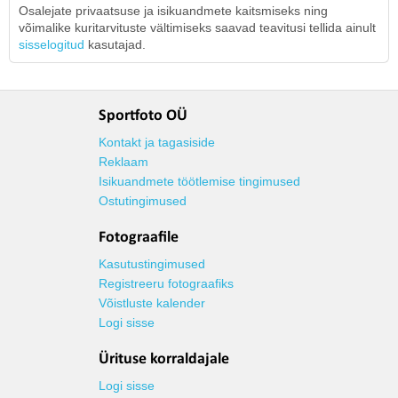
Osalejate privaatsuse ja isikuandmete kaitsmiseks ning
võimalike kuritarvituste vältimiseks saavad teavitusi tellida ainult
sisselogitud
kasutajad.
Sportfoto OÜ
Kontakt ja tagasiside
Reklaam
Isikuandmete töötlemise tingimused
Ostutingimused
Fotograafile
Kasutustingimused
Registreeru fotograafiks
Võistluste kalender
Logi sisse
Ürituse korraldajale
Logi sisse