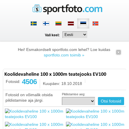
Vali keel:
Hei! Esmakordselt sportfoto.com lehel? Loe kuidas
sportfoto.com toimib »
Koolidevaheline 100 x 1000m teatejooks EV100
4506
Fotosid:
Kuupäev: 18.10.2018
Fotosid on võimalik otsida
Pildistamise aeg:
pildistamise aja järgi.