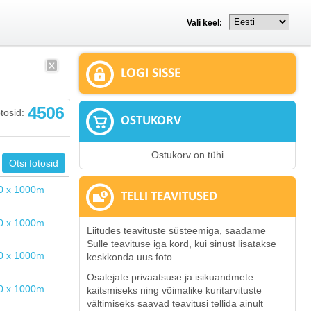
Vali keel:
LOGI SISSE
4506
tosid:
OSTUKORV
Ostukorv on tühi
TELLI TEAVITUSED
Liitudes teavituste süsteemiga, saadame
Sulle teavituse iga kord, kui sinust lisatakse
keskkonda uus foto.
Osalejate privaatsuse ja isikuandmete
kaitsmiseks ning võimalike kuritarvituste
vältimiseks saavad teavitusi tellida ainult