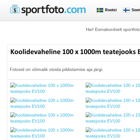
Rootsi
Soo
Hei! Esmakordselt sportfot
Koolidevaheline 100 x 1000m teatejooks
Fotosid on võimalik otsida pildistamise aja järgi.