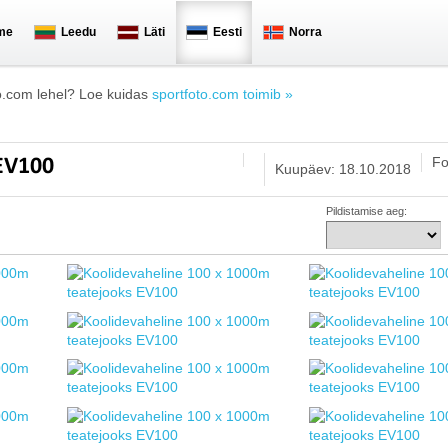
me
Leedu
Läti
Eesti
Norra
o.com lehel? Loe kuidas
sportfoto.com toimib »
Fo
 EV100
Kuupäev: 18.10.2018
Pildistamise aeg: