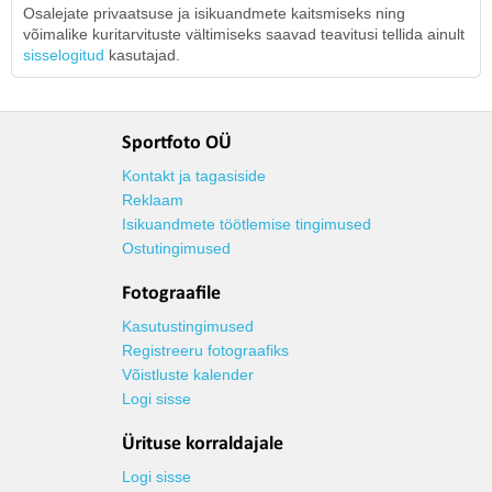
Osalejate privaatsuse ja isikuandmete kaitsmiseks ning
võimalike kuritarvituste vältimiseks saavad teavitusi tellida ainult
sisselogitud
kasutajad.
Sportfoto OÜ
Kontakt ja tagasiside
Reklaam
Isikuandmete töötlemise tingimused
Ostutingimused
Fotograafile
Kasutustingimused
Registreeru fotograafiks
Võistluste kalender
Logi sisse
Ürituse korraldajale
Logi sisse