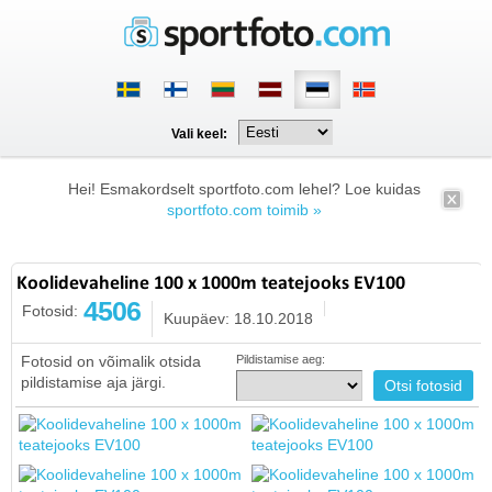
Vali keel:
Hei! Esmakordselt sportfoto.com lehel? Loe kuidas
sportfoto.com toimib »
Koolidevaheline 100 x 1000m teatejooks EV100
4506
Fotosid:
Kuupäev: 18.10.2018
Fotosid on võimalik otsida
Pildistamise aeg:
pildistamise aja järgi.