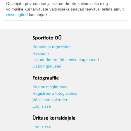
Osalejate privaatsuse ja isikuandmete kaitsmiseks ning
võimalike kuritarvituste vältimiseks saavad teavitusi tellida ainult
sisselogitud
kasutajad.
Sportfoto OÜ
Kontakt ja tagasiside
Reklaam
Isikuandmete töötlemise tingimused
Ostutingimused
Fotograafile
Kasutustingimused
Registreeru fotograafiks
Võistluste kalender
Logi sisse
Ürituse korraldajale
Logi sisse