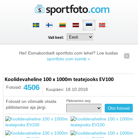
Vali keel:
Hei! Esmakordselt sportfoto.com lehel? Loe kuidas
sportfoto.com toimib »
Koolidevaheline 100 x 1000m teatejooks EV100
4506
Fotosid:
Kuupäev: 18.10.2018
Fotosid on võimalik otsida
Pildistamise aeg:
pildistamise aja järgi.