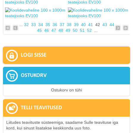
...
32
33
34
35
36
37
38
39
40
41
42
43
44
45
46
47
48
49
50
51
52
...
LOGI SISSE
OSTUKORV
Ostukorv on tühi
TELLI TEAVITUSED
Liitudes teavituste süsteemiga, saadame Sulle teavituse iga
kord, kui sinust lisatakse keskkonda uus foto.