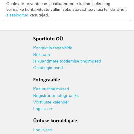
Osalejate privaatsuse ja isikuandmete kaitsmiseks ning
võimalike kuritarvituste vältimiseks saavad teavitusi tellida ainult
sisselogitud
kasutajad.
Sportfoto OÜ
Kontakt ja tagasiside
Reklaam
Isikuandmete töötlemise tingimused
Ostutingimused
Fotograafile
Kasutustingimused
Registreeru fotograafiks
Võistluste kalender
Logi sisse
Ürituse korraldajale
Logi sisse