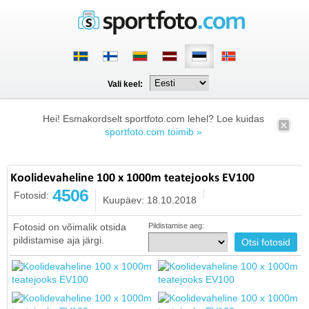
Vali keel:
Hei! Esmakordselt sportfoto.com lehel? Loe kuidas
sportfoto.com toimib »
Koolidevaheline 100 x 1000m teatejooks EV100
4506
Fotosid:
Kuupäev: 18.10.2018
Fotosid on võimalik otsida
Pildistamise aeg:
pildistamise aja järgi.