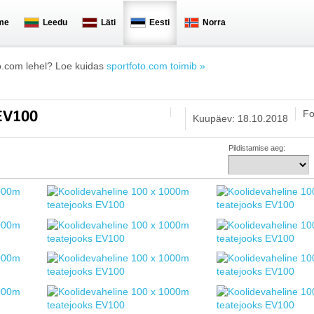
me
Leedu
Läti
Eesti
Norra
o.com lehel? Loe kuidas
sportfoto.com toimib »
Fo
 EV100
Kuupäev: 18.10.2018
Pildistamise aeg: