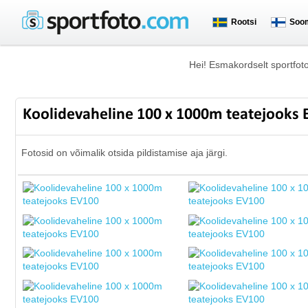
Rootsi
Soo
Hei! Esmakordselt sportfot
Koolidevaheline 100 x 1000m teatejooks
Fotosid on võimalik otsida pildistamise aja järgi.