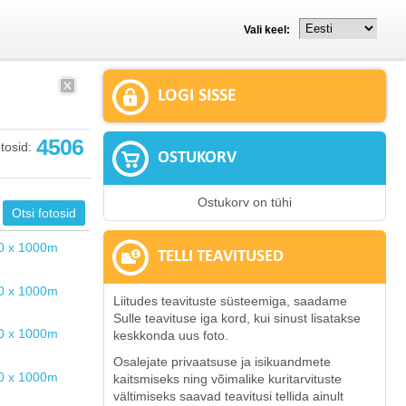
Vali keel:
LOGI SISSE
4506
tosid:
OSTUKORV
Ostukorv on tühi
TELLI TEAVITUSED
Liitudes teavituste süsteemiga, saadame
Sulle teavituse iga kord, kui sinust lisatakse
keskkonda uus foto.
Osalejate privaatsuse ja isikuandmete
kaitsmiseks ning võimalike kuritarvituste
vältimiseks saavad teavitusi tellida ainult