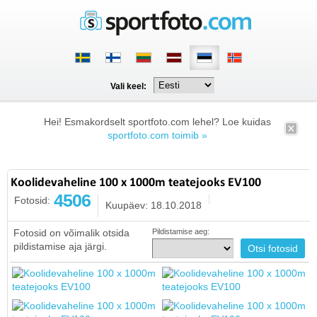
Vali keel:
Hei! Esmakordselt sportfoto.com lehel? Loe kuidas
sportfoto.com toimib »
Koolidevaheline 100 x 1000m teatejooks EV100
4506
Fotosid:
Kuupäev: 18.10.2018
Fotosid on võimalik otsida
Pildistamise aeg:
pildistamise aja järgi.