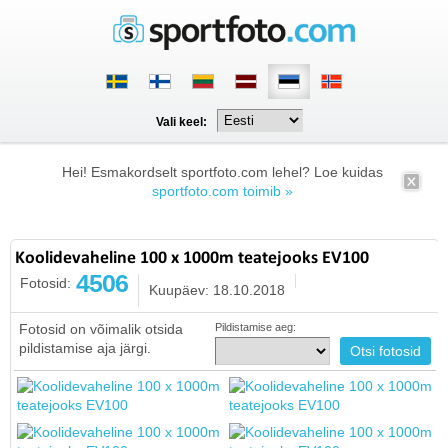
Vali keel:
Hei! Esmakordselt sportfoto.com lehel? Loe kuidas
sportfoto.com toimib »
Koolidevaheline 100 x 1000m teatejooks EV100
4506
Fotosid:
Kuupäev: 18.10.2018
Fotosid on võimalik otsida
Pildistamise aeg:
pildistamise aja järgi.