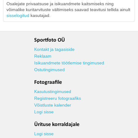
Osalejate privaatsuse ja isikuandmete kaitsmiseks ning
võimalike kuritarvituste vältimiseks saavad teavitusi tellida ainult
sisselogitud
kasutajad.
Sportfoto OÜ
Kontakt ja tagasiside
Reklaam
Isikuandmete töötlemise tingimused
Ostutingimused
Fotograafile
Kasutustingimused
Registreeru fotograafiks
Võistluste kalender
Logi sisse
Ürituse korraldajale
Logi sisse