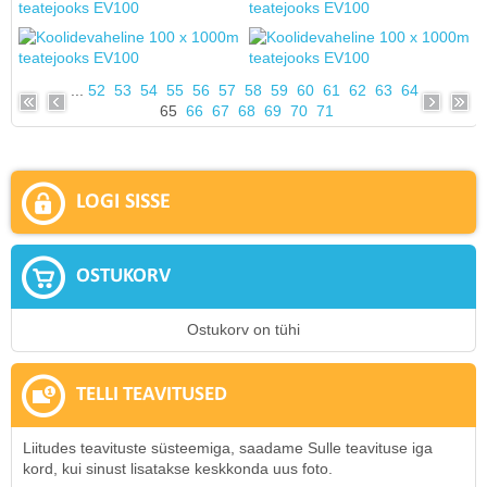
...
52
53
54
55
56
57
58
59
60
61
62
63
64
65
66
67
68
69
70
71
LOGI SISSE
OSTUKORV
Ostukorv on tühi
TELLI TEAVITUSED
Liitudes teavituste süsteemiga, saadame Sulle teavituse iga
kord, kui sinust lisatakse keskkonda uus foto.