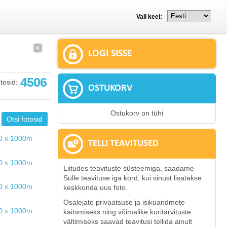
Vali keel:
LOGI SISSE
4506
tosid:
OSTUKORV
Ostukorv on tühi
TELLI TEAVITUSED
Liitudes teavituste süsteemiga, saadame
Sulle teavituse iga kord, kui sinust lisatakse
keskkonda uus foto.
Osalejate privaatsuse ja isikuandmete
kaitsmiseks ning võimalike kuritarvituste
vältimiseks saavad teavitusi tellida ainult