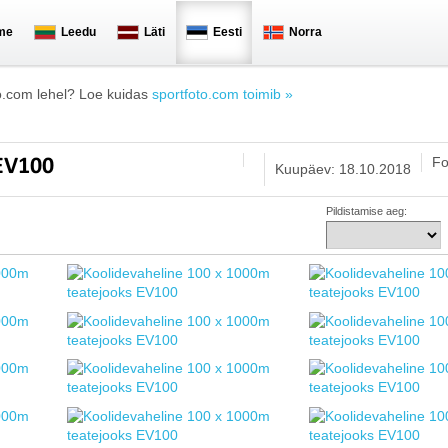
me
Leedu
Läti
Eesti
Norra
o.com lehel? Loe kuidas
sportfoto.com toimib »
Fo
 EV100
Kuupäev: 18.10.2018
Pildistamise aeg: