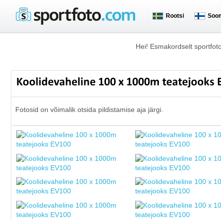
Rootsi
Soo
Hei! Esmakordselt sportfot
Koolidevaheline 100 x 1000m teatejooks
Fotosid on võimalik otsida pildistamise aja järgi.