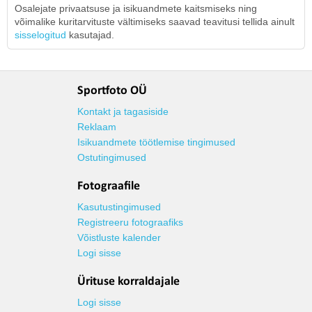
Osalejate privaatsuse ja isikuandmete kaitsmiseks ning
võimalike kuritarvituste vältimiseks saavad teavitusi tellida ainult
sisselogitud
kasutajad.
Sportfoto OÜ
Kontakt ja tagasiside
Reklaam
Isikuandmete töötlemise tingimused
Ostutingimused
Fotograafile
Kasutustingimused
Registreeru fotograafiks
Võistluste kalender
Logi sisse
Ürituse korraldajale
Logi sisse