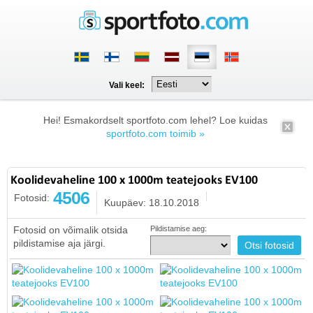
Vali keel:
Hei! Esmakordselt sportfoto.com lehel? Loe kuidas
sportfoto.com toimib »
Koolidevaheline 100 x 1000m teatejooks EV100
4506
Fotosid:
Kuupäev: 18.10.2018
Fotosid on võimalik otsida
Pildistamise aeg:
pildistamise aja järgi.