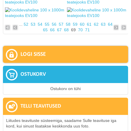
...
52
53
54
55
56
57
58
59
60
61
62
63
64
65
66
67
68
69
70
71
LOGI SISSE
OSTUKORV
Ostukorv on tühi
TELLI TEAVITUSED
Liitudes teavituste süsteemiga, saadame Sulle teavituse iga
kord, kui sinust lisatakse keskkonda uus foto.