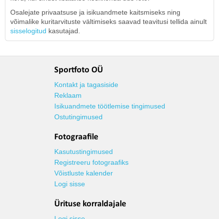
Osalejate privaatsuse ja isikuandmete kaitsmiseks ning
võimalike kuritarvituste vältimiseks saavad teavitusi tellida ainult
sisselogitud
kasutajad.
Sportfoto OÜ
Kontakt ja tagasiside
Reklaam
Isikuandmete töötlemise tingimused
Ostutingimused
Fotograafile
Kasutustingimused
Registreeru fotograafiks
Võistluste kalender
Logi sisse
Ürituse korraldajale
Logi sisse