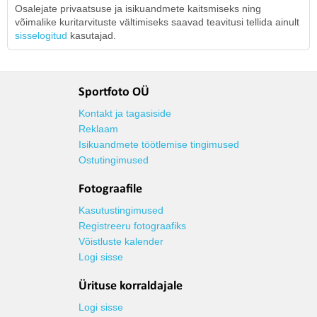
Osalejate privaatsuse ja isikuandmete kaitsmiseks ning
võimalike kuritarvituste vältimiseks saavad teavitusi tellida ainult
sisselogitud
kasutajad.
Sportfoto OÜ
Kontakt ja tagasiside
Reklaam
Isikuandmete töötlemise tingimused
Ostutingimused
Fotograafile
Kasutustingimused
Registreeru fotograafiks
Võistluste kalender
Logi sisse
Ürituse korraldajale
Logi sisse