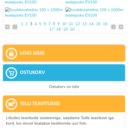
1
2
3
4
5
6
7
8
9
10
11
12
13
14
15
16
17
18
19
20
...
LOGI SISSE
OSTUKORV
Ostukorv on tühi
TELLI TEAVITUSED
Liitudes teavituste süsteemiga, saadame Sulle teavituse iga
kord, kui sinust lisatakse keskkonda uus foto.