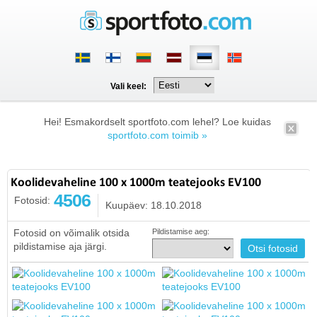
Vali keel:
Hei! Esmakordselt sportfoto.com lehel? Loe kuidas
sportfoto.com toimib »
Koolidevaheline 100 x 1000m teatejooks EV100
4506
Fotosid:
Kuupäev: 18.10.2018
Fotosid on võimalik otsida
Pildistamise aeg:
pildistamise aja järgi.