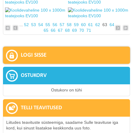
...
52
53
54
55
56
57
58
59
60
61
62
63
64
65
66
67
68
69
70
71
LOGI SISSE
OSTUKORV
Ostukorv on tühi
TELLI TEAVITUSED
Liitudes teavituste süsteemiga, saadame Sulle teavituse iga
kord, kui sinust lisatakse keskkonda uus foto.