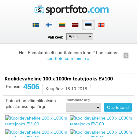
Vali keel:
Hei! Esmakordselt sportfoto.com lehel? Loe kuidas
sportfoto.com toimib »
Koolidevaheline 100 x 1000m teatejooks EV100
4506
Fotosid:
Kuupäev: 18.10.2018
Fotosid on võimalik otsida
Pildistamise aeg:
pildistamise aja järgi.