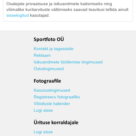
Osalejate privaatsuse ja isikuandmete kaitsmiseks ning
võimalike kuritarvituste vältimiseks saavad teavitusi tellida ainult
sisselogitud
kasutajad.
Sportfoto OÜ
Kontakt ja tagasiside
Reklaam
Isikuandmete töötlemise tingimused
Ostutingimused
Fotograafile
Kasutustingimused
Registreeru fotograafiks
Võistluste kalender
Logi sisse
Ürituse korraldajale
Logi sisse