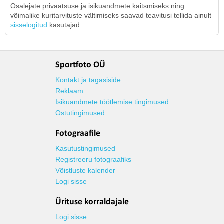
Osalejate privaatsuse ja isikuandmete kaitsmiseks ning
võimalike kuritarvituste vältimiseks saavad teavitusi tellida ainult
sisselogitud
kasutajad.
Sportfoto OÜ
Kontakt ja tagasiside
Reklaam
Isikuandmete töötlemise tingimused
Ostutingimused
Fotograafile
Kasutustingimused
Registreeru fotograafiks
Võistluste kalender
Logi sisse
Ürituse korraldajale
Logi sisse