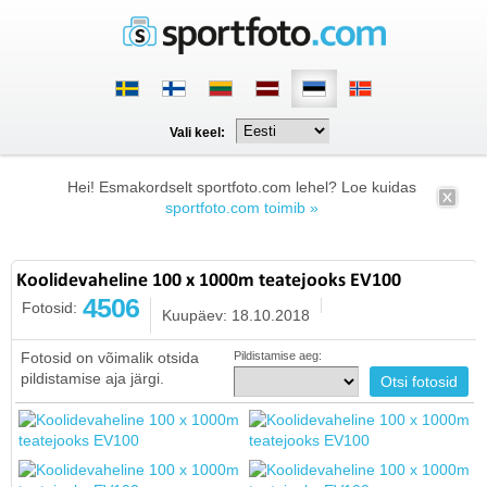
Vali keel:
Hei! Esmakordselt sportfoto.com lehel? Loe kuidas
sportfoto.com toimib »
Koolidevaheline 100 x 1000m teatejooks EV100
4506
Fotosid:
Kuupäev: 18.10.2018
Fotosid on võimalik otsida
Pildistamise aeg:
pildistamise aja järgi.