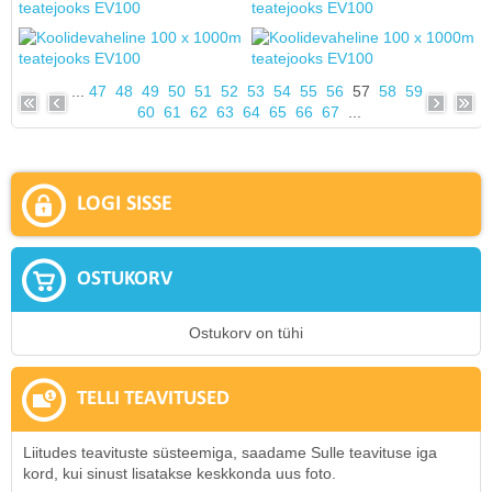
...
47
48
49
50
51
52
53
54
55
56
57
58
59
60
61
62
63
64
65
66
67
...
LOGI SISSE
OSTUKORV
Ostukorv on tühi
TELLI TEAVITUSED
Liitudes teavituste süsteemiga, saadame Sulle teavituse iga
kord, kui sinust lisatakse keskkonda uus foto.