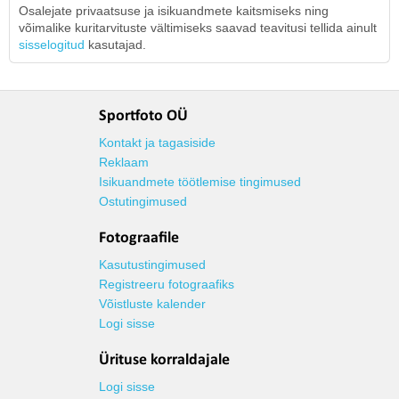
Osalejate privaatsuse ja isikuandmete kaitsmiseks ning
võimalike kuritarvituste vältimiseks saavad teavitusi tellida ainult
sisselogitud
kasutajad.
Sportfoto OÜ
Kontakt ja tagasiside
Reklaam
Isikuandmete töötlemise tingimused
Ostutingimused
Fotograafile
Kasutustingimused
Registreeru fotograafiks
Võistluste kalender
Logi sisse
Ürituse korraldajale
Logi sisse