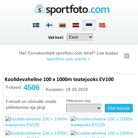
Vali keel:
Hei! Esmakordselt sportfoto.com lehel? Loe kuidas
sportfoto.com toimib »
Koolidevaheline 100 x 1000m teatejooks EV100
4506
Fotosid:
Kuupäev: 18.10.2018
Fotosid on võimalik otsida
Pildistamise aeg:
pildistamise aja järgi.