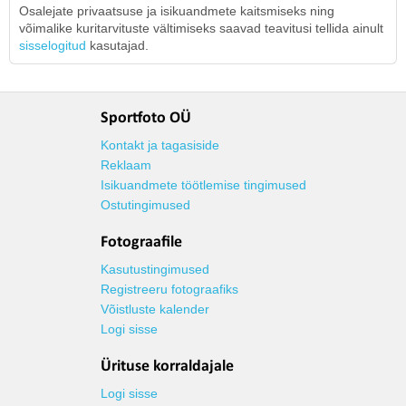
Osalejate privaatsuse ja isikuandmete kaitsmiseks ning
võimalike kuritarvituste vältimiseks saavad teavitusi tellida ainult
sisselogitud
kasutajad.
Sportfoto OÜ
Kontakt ja tagasiside
Reklaam
Isikuandmete töötlemise tingimused
Ostutingimused
Fotograafile
Kasutustingimused
Registreeru fotograafiks
Võistluste kalender
Logi sisse
Ürituse korraldajale
Logi sisse