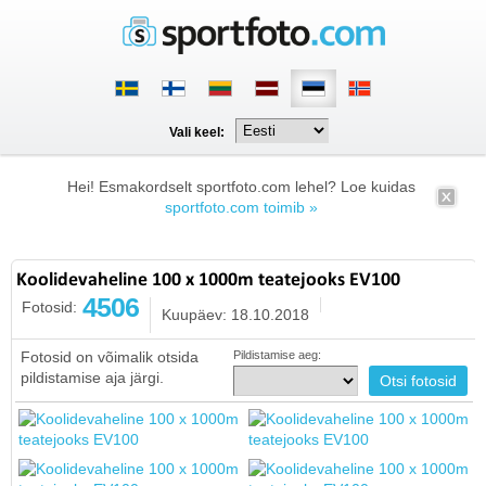
Vali keel:
Hei! Esmakordselt sportfoto.com lehel? Loe kuidas
sportfoto.com toimib »
Koolidevaheline 100 x 1000m teatejooks EV100
4506
Fotosid:
Kuupäev: 18.10.2018
Fotosid on võimalik otsida
Pildistamise aeg:
pildistamise aja järgi.