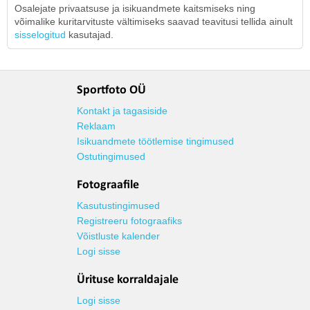
Osalejate privaatsuse ja isikuandmete kaitsmiseks ning
võimalike kuritarvituste vältimiseks saavad teavitusi tellida ainult
sisselogitud
kasutajad.
Sportfoto OÜ
Kontakt ja tagasiside
Reklaam
Isikuandmete töötlemise tingimused
Ostutingimused
Fotograafile
Kasutustingimused
Registreeru fotograafiks
Võistluste kalender
Logi sisse
Ürituse korraldajale
Logi sisse