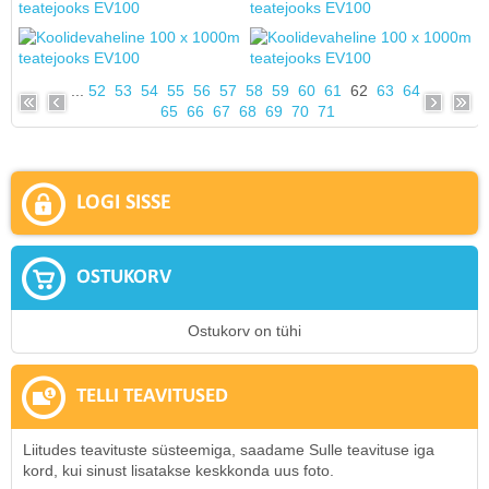
...
52
53
54
55
56
57
58
59
60
61
62
63
64
65
66
67
68
69
70
71
LOGI SISSE
OSTUKORV
Ostukorv on tühi
TELLI TEAVITUSED
Liitudes teavituste süsteemiga, saadame Sulle teavituse iga
kord, kui sinust lisatakse keskkonda uus foto.