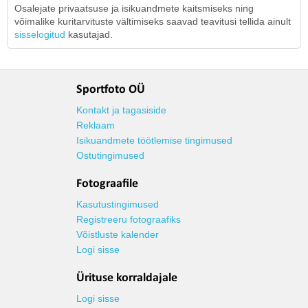
Osalejate privaatsuse ja isikuandmete kaitsmiseks ning
võimalike kuritarvituste vältimiseks saavad teavitusi tellida ainult
sisselogitud
kasutajad.
Sportfoto OÜ
Kontakt ja tagasiside
Reklaam
Isikuandmete töötlemise tingimused
Ostutingimused
Fotograafile
Kasutustingimused
Registreeru fotograafiks
Võistluste kalender
Logi sisse
Ürituse korraldajale
Logi sisse