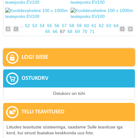
...
52
53
54
55
56
57
58
59
60
61
62
63
64
65
66
67
68
69
70
71
LOGI SISSE
OSTUKORV
Ostukorv on tühi
TELLI TEAVITUSED
Liitudes teavituste süsteemiga, saadame Sulle teavituse iga
kord, kui sinust lisatakse keskkonda uus foto.