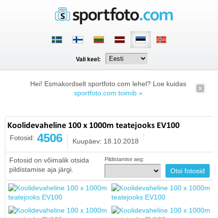
Vali keel:
Hei! Esmakordselt sportfoto.com lehel? Loe kuidas
sportfoto.com toimib »
Koolidevaheline 100 x 1000m teatejooks EV100
4506
Fotosid:
Kuupäev: 18.10.2018
Fotosid on võimalik otsida
Pildistamise aeg:
pildistamise aja järgi.