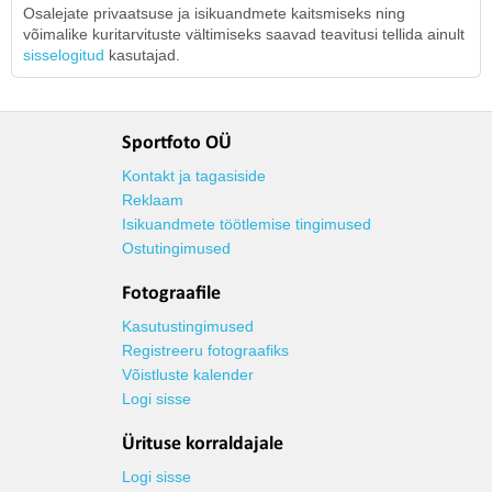
Osalejate privaatsuse ja isikuandmete kaitsmiseks ning
võimalike kuritarvituste vältimiseks saavad teavitusi tellida ainult
sisselogitud
kasutajad.
Sportfoto OÜ
Kontakt ja tagasiside
Reklaam
Isikuandmete töötlemise tingimused
Ostutingimused
Fotograafile
Kasutustingimused
Registreeru fotograafiks
Võistluste kalender
Logi sisse
Ürituse korraldajale
Logi sisse