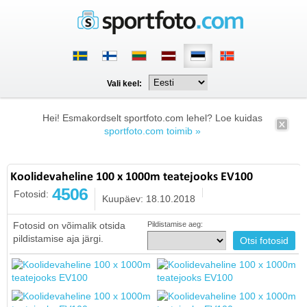
Vali keel:
Hei! Esmakordselt sportfoto.com lehel? Loe kuidas
sportfoto.com toimib »
Koolidevaheline 100 x 1000m teatejooks EV100
4506
Fotosid:
Kuupäev: 18.10.2018
Fotosid on võimalik otsida
Pildistamise aeg:
pildistamise aja järgi.