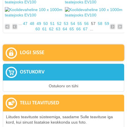
...
47
48
49
50
51
52
53
54
55
56
57
58
59
60
61
62
63
64
65
66
67
...
LOGI SISSE
OSTUKORV
Ostukorv on tühi
TELLI TEAVITUSED
Liitudes teavituste süsteemiga, saadame Sulle teavituse iga
kord, kui sinust lisatakse keskkonda uus foto.