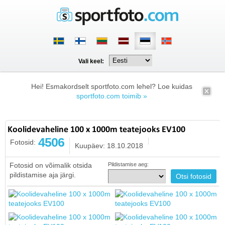
Vali keel:
Hei! Esmakordselt sportfoto.com lehel? Loe kuidas
sportfoto.com toimib »
Koolidevaheline 100 x 1000m teatejooks EV100
4506
Fotosid:
Kuupäev: 18.10.2018
Fotosid on võimalik otsida
Pildistamise aeg:
pildistamise aja järgi.