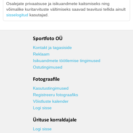
Osalejate privaatsuse ja isikuandmete kaitsmiseks ning
võimalike kuritarvituste vältimiseks saavad teavitusi tellida ainult
sisselogitud
kasutajad.
Sportfoto OÜ
Kontakt ja tagasiside
Reklaam
Isikuandmete töötlemise tingimused
Ostutingimused
Fotograafile
Kasutustingimused
Registreeru fotograafiks
Võistluste kalender
Logi sisse
Ürituse korraldajale
Logi sisse