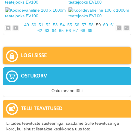
...
49
50
51
52
53
54
55
56
57
58
59
60
61
62
63
64
65
66
67
68
69
...
LOGI SISSE
OSTUKORV
Ostukorv on tühi
TELLI TEAVITUSED
Liitudes teavituste süsteemiga, saadame Sulle teavituse iga
kord, kui sinust lisatakse keskkonda uus foto.