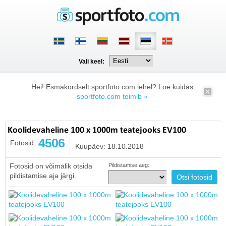
Vali keel:
Hei! Esmakordselt sportfoto.com lehel? Loe kuidas
sportfoto.com toimib »
Koolidevaheline 100 x 1000m teatejooks EV100
4506
Fotosid:
Kuupäev: 18.10.2018
Fotosid on võimalik otsida
Pildistamise aeg:
pildistamise aja järgi.