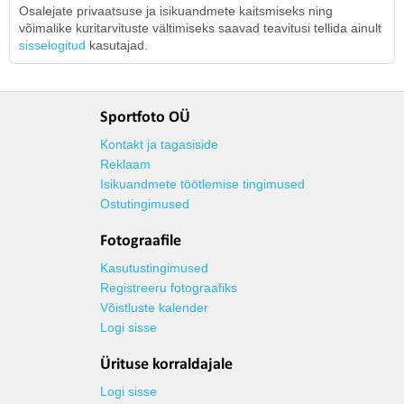
Osalejate privaatsuse ja isikuandmete kaitsmiseks ning
võimalike kuritarvituste vältimiseks saavad teavitusi tellida ainult
sisselogitud
kasutajad.
Sportfoto OÜ
Kontakt ja tagasiside
Reklaam
Isikuandmete töötlemise tingimused
Ostutingimused
Fotograafile
Kasutustingimused
Registreeru fotograafiks
Võistluste kalender
Logi sisse
Ürituse korraldajale
Logi sisse