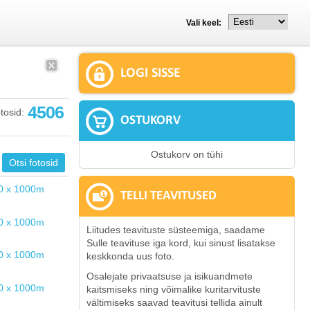
Vali keel:
LOGI SISSE
4506
tosid:
OSTUKORV
Ostukorv on tühi
TELLI TEAVITUSED
Liitudes teavituste süsteemiga, saadame
Sulle teavituse iga kord, kui sinust lisatakse
keskkonda uus foto.
Osalejate privaatsuse ja isikuandmete
kaitsmiseks ning võimalike kuritarvituste
vältimiseks saavad teavitusi tellida ainult