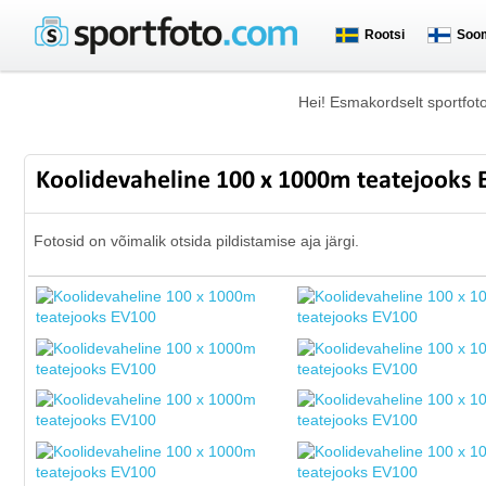
Rootsi
Soo
Hei! Esmakordselt sportfot
Koolidevaheline 100 x 1000m teatejooks
Fotosid on võimalik otsida pildistamise aja järgi.