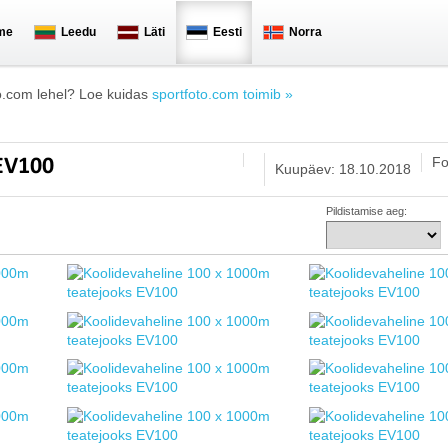
me
Leedu
Läti
Eesti
Norra
o.com lehel? Loe kuidas
sportfoto.com toimib »
Fo
 EV100
Kuupäev: 18.10.2018
Pildistamise aeg: