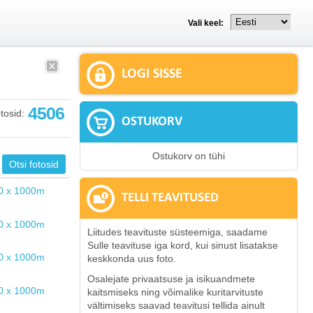
Vali keel:
LOGI SISSE
4506
tosid:
OSTUKORV
Ostukorv on tühi
TELLI TEAVITUSED
Liitudes teavituste süsteemiga, saadame
Sulle teavituse iga kord, kui sinust lisatakse
keskkonda uus foto.
Osalejate privaatsuse ja isikuandmete
kaitsmiseks ning võimalike kuritarvituste
vältimiseks saavad teavitusi tellida ainult