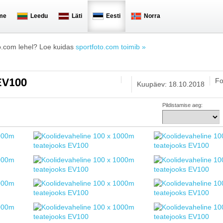
me
Leedu
Läti
Eesti
Norra
o.com lehel? Loe kuidas
sportfoto.com toimib »
Fo
 EV100
Kuupäev: 18.10.2018
Pildistamise aeg: