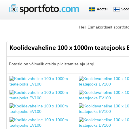
Rootsi
Soo
Hei! Esmakordselt sportfot
Koolidevaheline 100 x 1000m teatejooks
Fotosid on võimalik otsida pildistamise aja järgi.