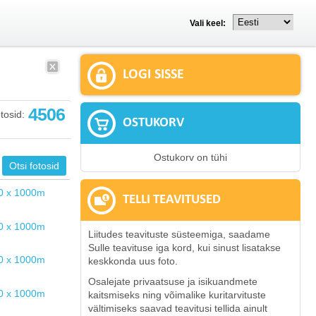
Vali keel:
LOGI SISSE
4506
tosid:
OSTUKORV
Ostukorv on tühi
TELLI TEAVITUSED
Liitudes teavituste süsteemiga, saadame
Sulle teavituse iga kord, kui sinust lisatakse
keskkonda uus foto.
Osalejate privaatsuse ja isikuandmete
kaitsmiseks ning võimalike kuritarvituste
vältimiseks saavad teavitusi tellida ainult