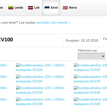
me
Leedu
Läti
Eesti
Norra
o.com lehel? Loe kuidas
sportfoto.com toimib »
Fo
 EV100
Kuupäev: 18.10.2018
Pildistamise aeg: