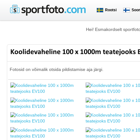
Rootsi
Soo
Hei! Esmakordselt sportfot
Koolidevaheline 100 x 1000m teatejooks
Fotosid on võimalik otsida pildistamise aja järgi.