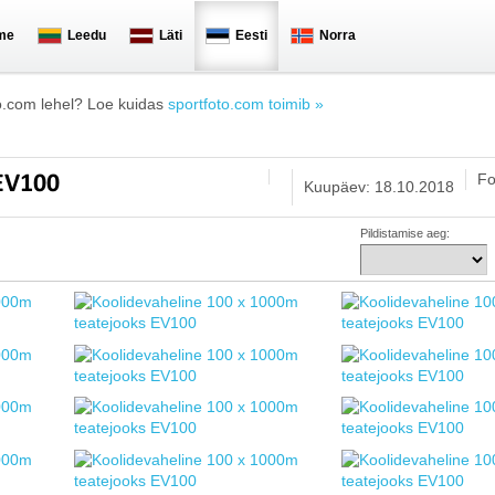
me
Leedu
Läti
Eesti
Norra
o.com lehel? Loe kuidas
sportfoto.com toimib »
Fo
 EV100
Kuupäev: 18.10.2018
Pildistamise aeg: