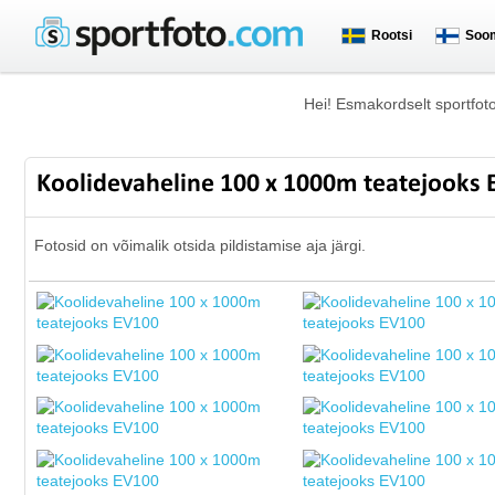
Rootsi
Soo
Hei! Esmakordselt sportfot
Koolidevaheline 100 x 1000m teatejooks
Fotosid on võimalik otsida pildistamise aja järgi.