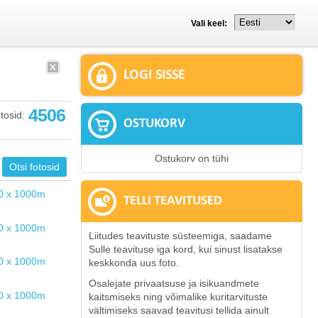
Vali keel:
LOGI SISSE
4506
tosid:
OSTUKORV
Ostukorv on tühi
TELLI TEAVITUSED
Liitudes teavituste süsteemiga, saadame
Sulle teavituse iga kord, kui sinust lisatakse
keskkonda uus foto.
Osalejate privaatsuse ja isikuandmete
kaitsmiseks ning võimalike kuritarvituste
vältimiseks saavad teavitusi tellida ainult