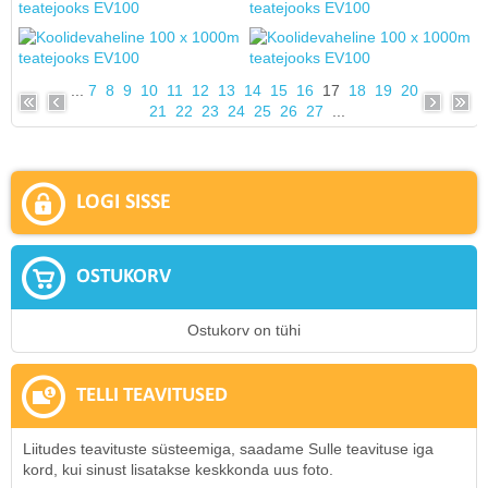
...
7
8
9
10
11
12
13
14
15
16
17
18
19
20
21
22
23
24
25
26
27
...
LOGI SISSE
OSTUKORV
Ostukorv on tühi
TELLI TEAVITUSED
Liitudes teavituste süsteemiga, saadame Sulle teavituse iga
kord, kui sinust lisatakse keskkonda uus foto.