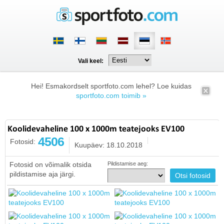
Vali keel:
Hei! Esmakordselt sportfoto.com lehel? Loe kuidas
sportfoto.com toimib »
Koolidevaheline 100 x 1000m teatejooks EV100
4506
Fotosid:
Kuupäev: 18.10.2018
Fotosid on võimalik otsida
Pildistamise aeg:
pildistamise aja järgi.