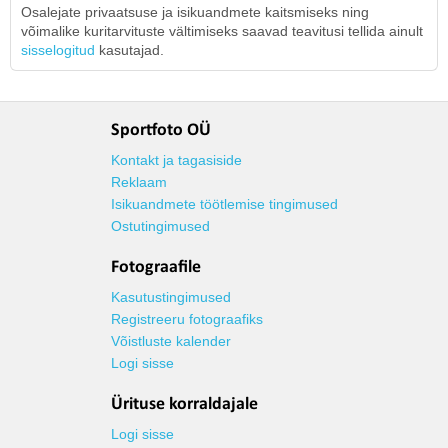
Osalejate privaatsuse ja isikuandmete kaitsmiseks ning
võimalike kuritarvituste vältimiseks saavad teavitusi tellida ainult
sisselogitud
kasutajad.
Sportfoto OÜ
Kontakt ja tagasiside
Reklaam
Isikuandmete töötlemise tingimused
Ostutingimused
Fotograafile
Kasutustingimused
Registreeru fotograafiks
Võistluste kalender
Logi sisse
Ürituse korraldajale
Logi sisse