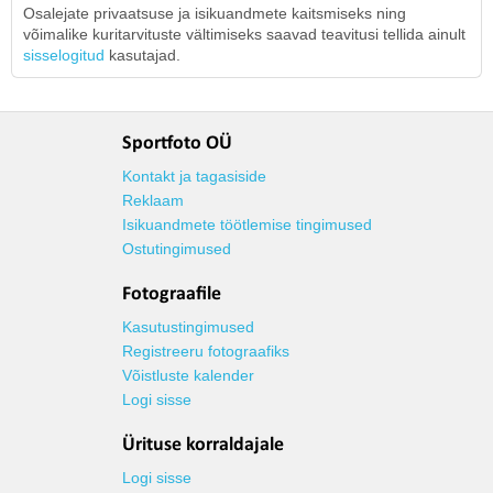
Osalejate privaatsuse ja isikuandmete kaitsmiseks ning
võimalike kuritarvituste vältimiseks saavad teavitusi tellida ainult
sisselogitud
kasutajad.
Sportfoto OÜ
Kontakt ja tagasiside
Reklaam
Isikuandmete töötlemise tingimused
Ostutingimused
Fotograafile
Kasutustingimused
Registreeru fotograafiks
Võistluste kalender
Logi sisse
Ürituse korraldajale
Logi sisse