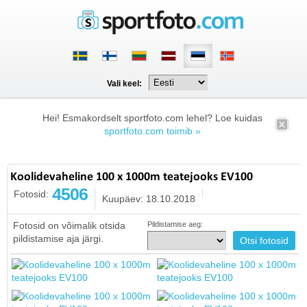
Vali keel:
Hei! Esmakordselt sportfoto.com lehel? Loe kuidas
sportfoto.com toimib »
Koolidevaheline 100 x 1000m teatejooks EV100
4506
Fotosid:
Kuupäev: 18.10.2018
Fotosid on võimalik otsida
Pildistamise aeg:
pildistamise aja järgi.