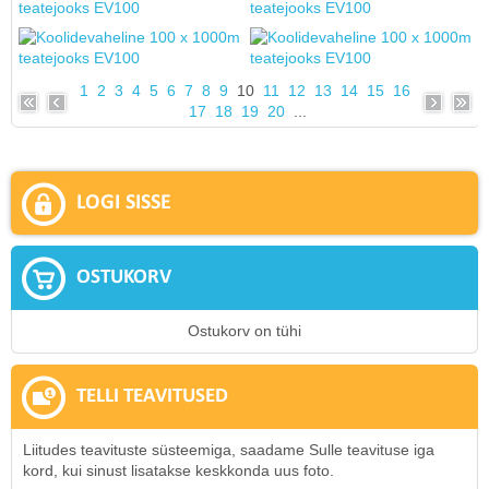
1
2
3
4
5
6
7
8
9
10
11
12
13
14
15
16
17
18
19
20
...
LOGI SISSE
OSTUKORV
Ostukorv on tühi
TELLI TEAVITUSED
Liitudes teavituste süsteemiga, saadame Sulle teavituse iga
kord, kui sinust lisatakse keskkonda uus foto.