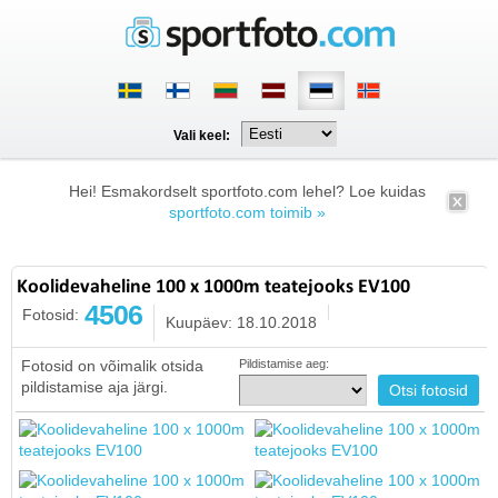
Vali keel:
Hei! Esmakordselt sportfoto.com lehel? Loe kuidas
sportfoto.com toimib »
Koolidevaheline 100 x 1000m teatejooks EV100
4506
Fotosid:
Kuupäev: 18.10.2018
Fotosid on võimalik otsida
Pildistamise aeg:
pildistamise aja järgi.