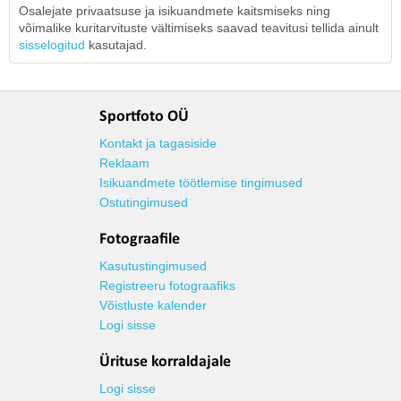
Osalejate privaatsuse ja isikuandmete kaitsmiseks ning
võimalike kuritarvituste vältimiseks saavad teavitusi tellida ainult
sisselogitud
kasutajad.
Sportfoto OÜ
Kontakt ja tagasiside
Reklaam
Isikuandmete töötlemise tingimused
Ostutingimused
Fotograafile
Kasutustingimused
Registreeru fotograafiks
Võistluste kalender
Logi sisse
Ürituse korraldajale
Logi sisse