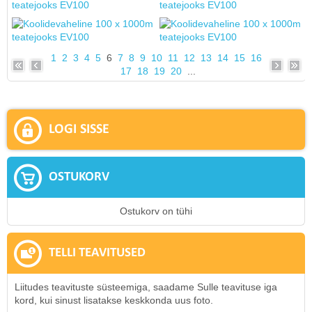
1
2
3
4
5
6
7
8
9
10
11
12
13
14
15
16
17
18
19
20
...
LOGI SISSE
OSTUKORV
Ostukorv on tühi
TELLI TEAVITUSED
Liitudes teavituste süsteemiga, saadame Sulle teavituse iga
kord, kui sinust lisatakse keskkonda uus foto.