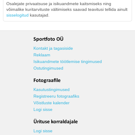
Osalejate privaatsuse ja isikuandmete kaitsmiseks ning
võimalike kuritarvituste vältimiseks saavad teavitusi tellida ainult
sisselogitud
kasutajad.
Sportfoto OÜ
Kontakt ja tagasiside
Reklaam
Isikuandmete töötlemise tingimused
Ostutingimused
Fotograafile
Kasutustingimused
Registreeru fotograafiks
Võistluste kalender
Logi sisse
Ürituse korraldajale
Logi sisse