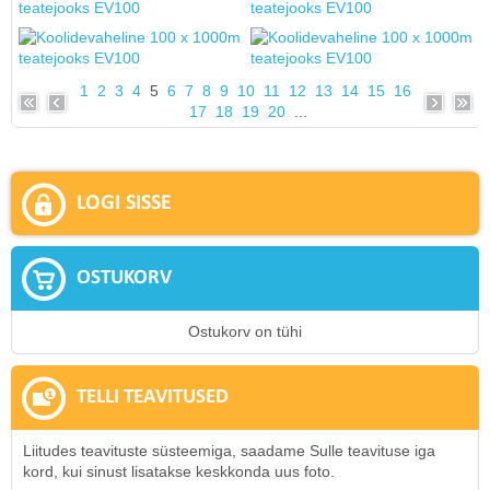
1
2
3
4
5
6
7
8
9
10
11
12
13
14
15
16
17
18
19
20
...
LOGI SISSE
OSTUKORV
Ostukorv on tühi
TELLI TEAVITUSED
Liitudes teavituste süsteemiga, saadame Sulle teavituse iga
kord, kui sinust lisatakse keskkonda uus foto.