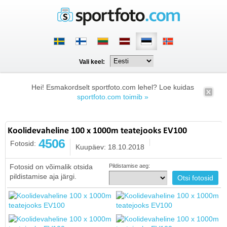
Vali keel:
Hei! Esmakordselt sportfoto.com lehel? Loe kuidas
sportfoto.com toimib »
Koolidevaheline 100 x 1000m teatejooks EV100
4506
Fotosid:
Kuupäev: 18.10.2018
Fotosid on võimalik otsida
Pildistamise aeg:
pildistamise aja järgi.