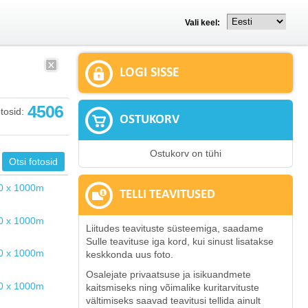
Vali keel:
LOGI SISSE
4506
tosid:
OSTUKORV
Ostukorv on tühi
TELLI TEAVITUSED
Liitudes teavituste süsteemiga, saadame
Sulle teavituse iga kord, kui sinust lisatakse
keskkonda uus foto.
Osalejate privaatsuse ja isikuandmete
kaitsmiseks ning võimalike kuritarvituste
vältimiseks saavad teavitusi tellida ainult