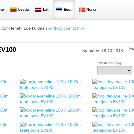
me
Leedu
Läti
Eesti
Norra
o.com lehel? Loe kuidas
sportfoto.com toimib »
Fo
 EV100
Kuupäev: 18.10.2018
Pildistamise aeg: