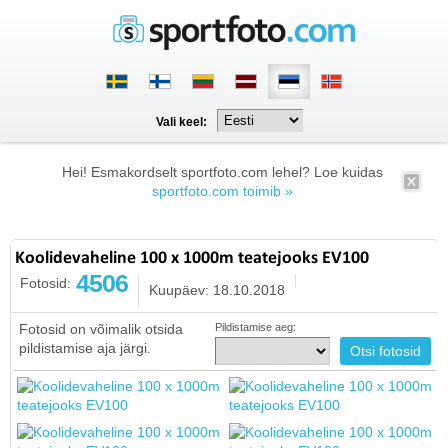
Vali keel:
Hei! Esmakordselt sportfoto.com lehel? Loe kuidas
sportfoto.com toimib »
Koolidevaheline 100 x 1000m teatejooks EV100
4506
Fotosid:
Kuupäev: 18.10.2018
Fotosid on võimalik otsida
Pildistamise aeg:
pildistamise aja järgi.