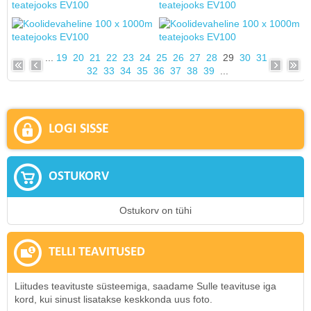
...
19
20
21
22
23
24
25
26
27
28
29
30
31
32
33
34
35
36
37
38
39
...
LOGI SISSE
OSTUKORV
Ostukorv on tühi
TELLI TEAVITUSED
Liitudes teavituste süsteemiga, saadame Sulle teavituse iga
kord, kui sinust lisatakse keskkonda uus foto.