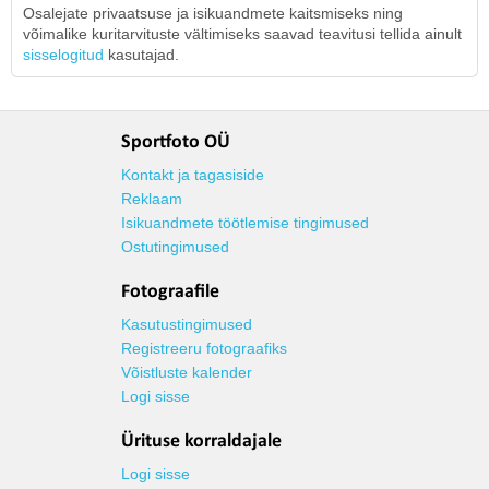
Osalejate privaatsuse ja isikuandmete kaitsmiseks ning
võimalike kuritarvituste vältimiseks saavad teavitusi tellida ainult
sisselogitud
kasutajad.
Sportfoto OÜ
Kontakt ja tagasiside
Reklaam
Isikuandmete töötlemise tingimused
Ostutingimused
Fotograafile
Kasutustingimused
Registreeru fotograafiks
Võistluste kalender
Logi sisse
Ürituse korraldajale
Logi sisse