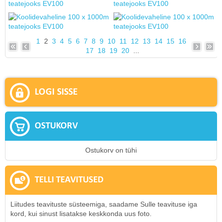
1
2
3
4
5
6
7
8
9
10
11
12
13
14
15
16
17
18
19
20
...
LOGI SISSE
OSTUKORV
Ostukorv on tühi
TELLI TEAVITUSED
Liitudes teavituste süsteemiga, saadame Sulle teavituse iga
kord, kui sinust lisatakse keskkonda uus foto.