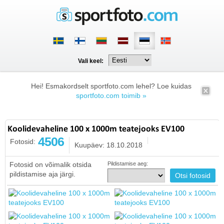
Vali keel:
Hei! Esmakordselt sportfoto.com lehel? Loe kuidas
sportfoto.com toimib »
Koolidevaheline 100 x 1000m teatejooks EV100
4506
Fotosid:
Kuupäev: 18.10.2018
Fotosid on võimalik otsida
Pildistamise aeg:
pildistamise aja järgi.