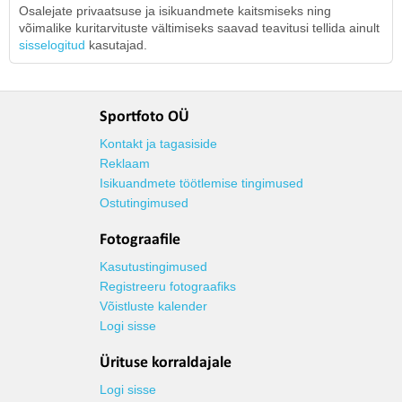
Osalejate privaatsuse ja isikuandmete kaitsmiseks ning
võimalike kuritarvituste vältimiseks saavad teavitusi tellida ainult
sisselogitud
kasutajad.
Sportfoto OÜ
Kontakt ja tagasiside
Reklaam
Isikuandmete töötlemise tingimused
Ostutingimused
Fotograafile
Kasutustingimused
Registreeru fotograafiks
Võistluste kalender
Logi sisse
Ürituse korraldajale
Logi sisse