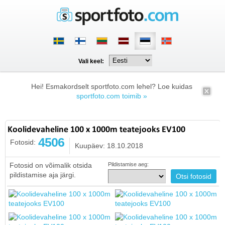
Vali keel:
Hei! Esmakordselt sportfoto.com lehel? Loe kuidas
sportfoto.com toimib »
Koolidevaheline 100 x 1000m teatejooks EV100
4506
Fotosid:
Kuupäev: 18.10.2018
Fotosid on võimalik otsida
Pildistamise aeg:
pildistamise aja järgi.