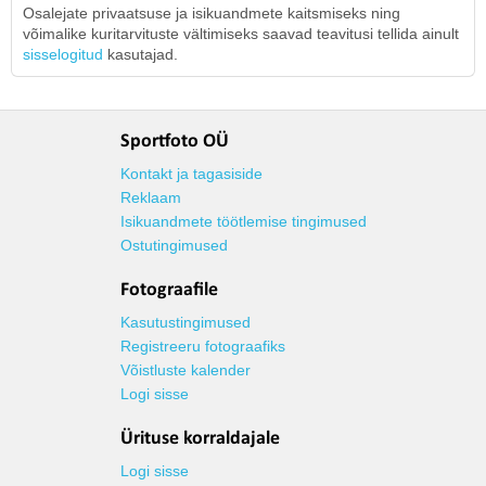
Osalejate privaatsuse ja isikuandmete kaitsmiseks ning
võimalike kuritarvituste vältimiseks saavad teavitusi tellida ainult
sisselogitud
kasutajad.
Sportfoto OÜ
Kontakt ja tagasiside
Reklaam
Isikuandmete töötlemise tingimused
Ostutingimused
Fotograafile
Kasutustingimused
Registreeru fotograafiks
Võistluste kalender
Logi sisse
Ürituse korraldajale
Logi sisse