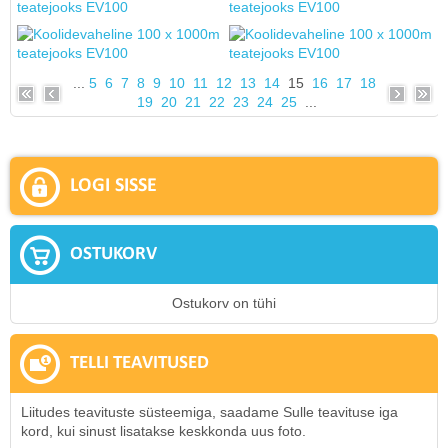
...
5
6
7
8
9
10
11
12
13
14
15
16
17
18
19
20
21
22
23
24
25
...
LOGI SISSE
OSTUKORV
Ostukorv on tühi
TELLI TEAVITUSED
Liitudes teavituste süsteemiga, saadame Sulle teavituse iga
kord, kui sinust lisatakse keskkonda uus foto.