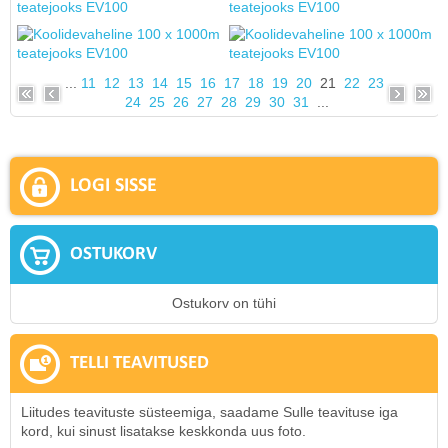
...
11
12
13
14
15
16
17
18
19
20
21
22
23
24
25
26
27
28
29
30
31
...
LOGI SISSE
OSTUKORV
Ostukorv on tühi
TELLI TEAVITUSED
Liitudes teavituste süsteemiga, saadame Sulle teavituse iga
kord, kui sinust lisatakse keskkonda uus foto.