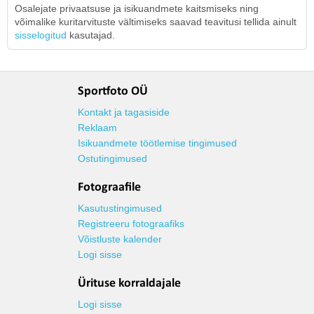
Osalejate privaatsuse ja isikuandmete kaitsmiseks ning
võimalike kuritarvituste vältimiseks saavad teavitusi tellida ainult
sisselogitud
kasutajad.
Sportfoto OÜ
Kontakt ja tagasiside
Reklaam
Isikuandmete töötlemise tingimused
Ostutingimused
Fotograafile
Kasutustingimused
Registreeru fotograafiks
Võistluste kalender
Logi sisse
Ürituse korraldajale
Logi sisse