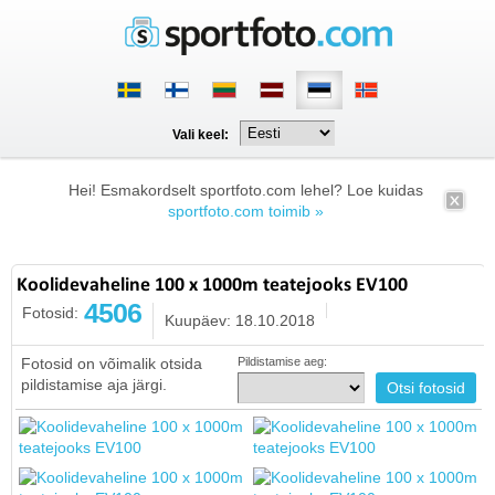
Vali keel:
Hei! Esmakordselt sportfoto.com lehel? Loe kuidas
sportfoto.com toimib »
Koolidevaheline 100 x 1000m teatejooks EV100
4506
Fotosid:
Kuupäev: 18.10.2018
Fotosid on võimalik otsida
Pildistamise aeg:
pildistamise aja järgi.