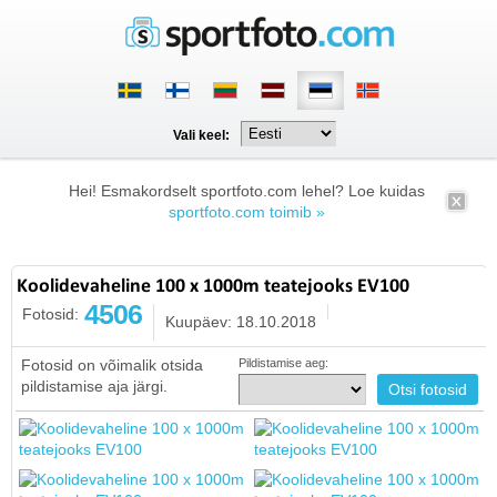
Vali keel:
Hei! Esmakordselt sportfoto.com lehel? Loe kuidas
sportfoto.com toimib »
Koolidevaheline 100 x 1000m teatejooks EV100
4506
Fotosid:
Kuupäev: 18.10.2018
Fotosid on võimalik otsida
Pildistamise aeg:
pildistamise aja järgi.