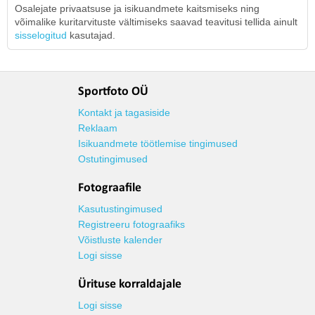
Osalejate privaatsuse ja isikuandmete kaitsmiseks ning
võimalike kuritarvituste vältimiseks saavad teavitusi tellida ainult
sisselogitud
kasutajad.
Sportfoto OÜ
Kontakt ja tagasiside
Reklaam
Isikuandmete töötlemise tingimused
Ostutingimused
Fotograafile
Kasutustingimused
Registreeru fotograafiks
Võistluste kalender
Logi sisse
Ürituse korraldajale
Logi sisse