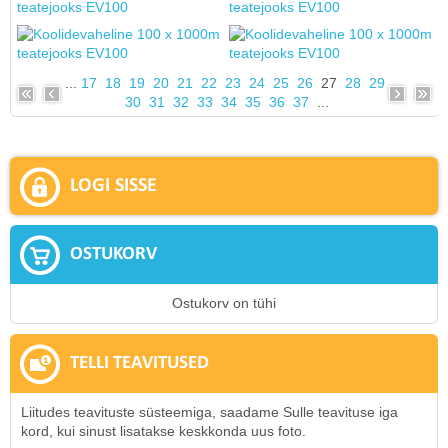
...
17
18
19
20
21
22
23
24
25
26
27
28
29
30
31
32
33
34
35
36
37
...
LOGI SISSE
OSTUKORV
Ostukorv on tühi
TELLI TEAVITUSED
Liitudes teavituste süsteemiga, saadame Sulle teavituse iga
kord, kui sinust lisatakse keskkonda uus foto.