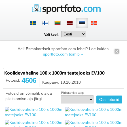
Vali keel:
Hei! Esmakordselt sportfoto.com lehel? Loe kuidas
sportfoto.com toimib »
Koolidevaheline 100 x 1000m teatejooks EV100
4506
Fotosid:
Kuupäev: 18.10.2018
Fotosid on võimalik otsida
Pildistamise aeg:
pildistamise aja järgi.