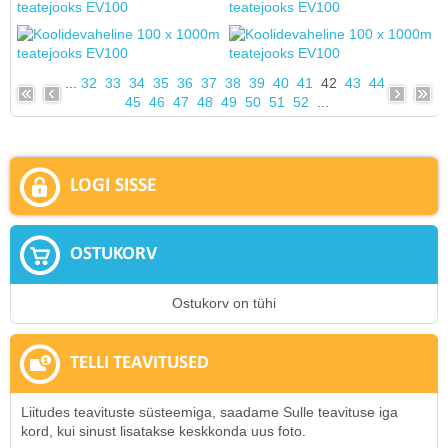
...
32
33
34
35
36
37
38
39
40
41
42
43
44
45
46
47
48
49
50
51
52
...
LOGI SISSE
OSTUKORV
Ostukorv on tühi
TELLI TEAVITUSED
Liitudes teavituste süsteemiga, saadame Sulle teavituse iga
kord, kui sinust lisatakse keskkonda uus foto.