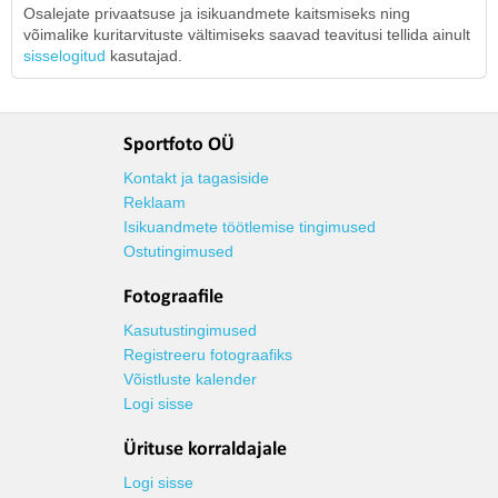
Osalejate privaatsuse ja isikuandmete kaitsmiseks ning
võimalike kuritarvituste vältimiseks saavad teavitusi tellida ainult
sisselogitud
kasutajad.
Sportfoto OÜ
Kontakt ja tagasiside
Reklaam
Isikuandmete töötlemise tingimused
Ostutingimused
Fotograafile
Kasutustingimused
Registreeru fotograafiks
Võistluste kalender
Logi sisse
Ürituse korraldajale
Logi sisse