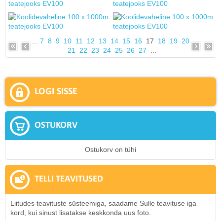
...
7
8
9
10
11
12
13
14
15
16
17
18
19
20
21
22
23
24
25
26
27
...
LOGI SISSE
OSTUKORV
Ostukorv on tühi
TELLI TEAVITUSED
Liitudes teavituste süsteemiga, saadame Sulle teavituse iga
kord, kui sinust lisatakse keskkonda uus foto.