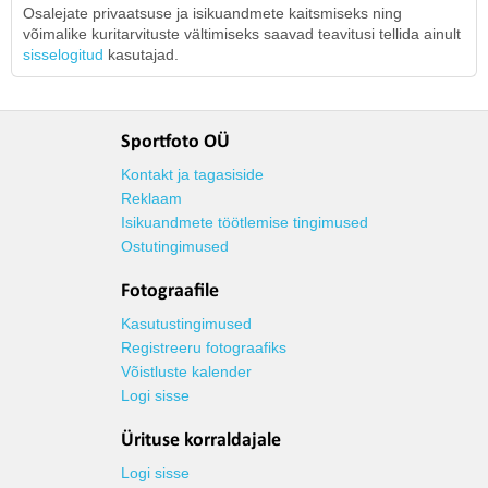
Osalejate privaatsuse ja isikuandmete kaitsmiseks ning
võimalike kuritarvituste vältimiseks saavad teavitusi tellida ainult
sisselogitud
kasutajad.
Sportfoto OÜ
Kontakt ja tagasiside
Reklaam
Isikuandmete töötlemise tingimused
Ostutingimused
Fotograafile
Kasutustingimused
Registreeru fotograafiks
Võistluste kalender
Logi sisse
Ürituse korraldajale
Logi sisse