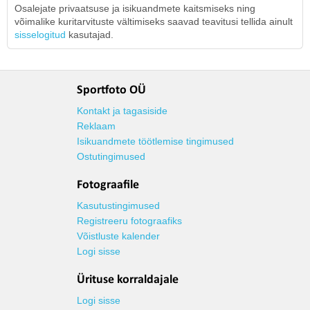
Osalejate privaatsuse ja isikuandmete kaitsmiseks ning
võimalike kuritarvituste vältimiseks saavad teavitusi tellida ainult
sisselogitud
kasutajad.
Sportfoto OÜ
Kontakt ja tagasiside
Reklaam
Isikuandmete töötlemise tingimused
Ostutingimused
Fotograafile
Kasutustingimused
Registreeru fotograafiks
Võistluste kalender
Logi sisse
Ürituse korraldajale
Logi sisse