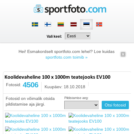
Vali keel:
Hei! Esmakordselt sportfoto.com lehel? Loe kuidas
sportfoto.com toimib »
Koolidevaheline 100 x 1000m teatejooks EV100
4506
Fotosid:
Kuupäev: 18.10.2018
Fotosid on võimalik otsida
Pildistamise aeg:
pildistamise aja järgi.