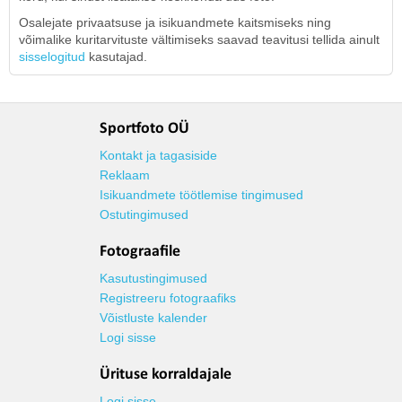
Osalejate privaatsuse ja isikuandmete kaitsmiseks ning
võimalike kuritarvituste vältimiseks saavad teavitusi tellida ainult
sisselogitud
kasutajad.
Sportfoto OÜ
Kontakt ja tagasiside
Reklaam
Isikuandmete töötlemise tingimused
Ostutingimused
Fotograafile
Kasutustingimused
Registreeru fotograafiks
Võistluste kalender
Logi sisse
Ürituse korraldajale
Logi sisse