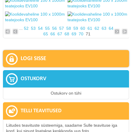
...
52
53
54
55
56
57
58
59
60
61
62
63
64
65
66
67
68
69
70
71
LOGI SISSE
OSTUKORV
Ostukorv on tühi
TELLI TEAVITUSED
Liitudes teavituste süsteemiga, saadame Sulle teavituse iga
kord, kui sinust lisatakse keskkonda uus foto.