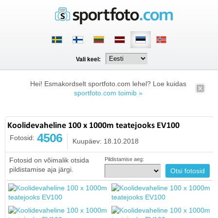
Vali keel:
Hei! Esmakordselt sportfoto.com lehel? Loe kuidas
sportfoto.com toimib »
Koolidevaheline 100 x 1000m teatejooks EV100
4506
Fotosid:
Kuupäev: 18.10.2018
Fotosid on võimalik otsida
Pildistamise aeg:
pildistamise aja järgi.