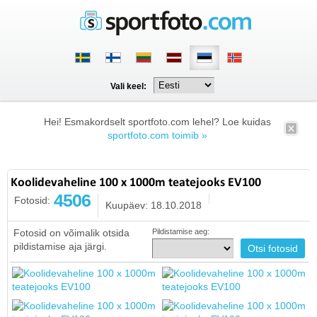
Vali keel:
Hei! Esmakordselt sportfoto.com lehel? Loe kuidas
sportfoto.com toimib »
Koolidevaheline 100 x 1000m teatejooks EV100
4506
Fotosid:
Kuupäev: 18.10.2018
Fotosid on võimalik otsida
Pildistamise aeg:
pildistamise aja järgi.