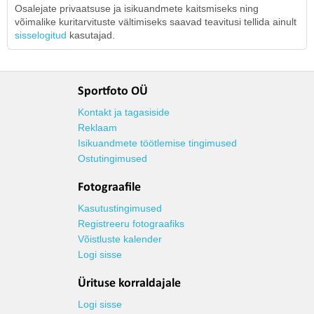
Osalejate privaatsuse ja isikuandmete kaitsmiseks ning
võimalike kuritarvituste vältimiseks saavad teavitusi tellida ainult
sisselogitud
kasutajad.
Sportfoto OÜ
Kontakt ja tagasiside
Reklaam
Isikuandmete töötlemise tingimused
Ostutingimused
Fotograafile
Kasutustingimused
Registreeru fotograafiks
Võistluste kalender
Logi sisse
Ürituse korraldajale
Logi sisse